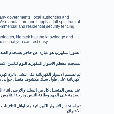
many governments, local authorities and
s. We manufacture and supply a full spectrum of
ommercial and residential security fencing.
chnologies, Nemtek has the knowledge and
u so that you can rest easy.
السور المكهرب هو عبارة عن حاجز يستخدم الصدم
تستخدم معظم الاسوار المكهربة اليوم لتامين الاس
تم تصميم الاسوار الكهربائية لكى تنشى دائرة كه
كهربائية على طول سلك مكشوف متصل حوالى مرة واحدة فى الثانية يتم توصيل طرف اخر باطرف الارضى.
عند لمس المتسلل كل من السلك والارضى اثناء ا
الصدمة على الجهد وطاقة النبض ودرجة التلامس ب
تم استخدام الاسوار الكهربائية منذ اوائل الثلاثين
الاختراق