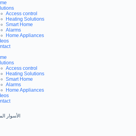
ome
lutions
Access control​
Heating Solutions
Smart Home
Alarms
Home Appliances
deos
ntact
ome
lutions
Access control​
Heating Solutions
Smart Home
Alarms
Home Appliances
deos
ntact
ence الأسوار المكهربة